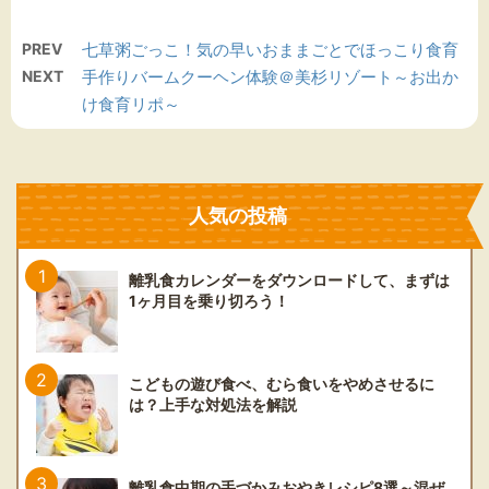
PREV
七草粥ごっこ！気の早いおままごとでほっこり食育
NEXT
手作りバームクーヘン体験＠美杉リゾート～お出か
け食育リポ～
人気の投稿
離乳食カレンダーをダウンロードして、まずは
1ヶ月目を乗り切ろう！
こどもの遊び食べ、むら食いをやめさせるに
は？上手な対処法を解説
離乳食中期の手づかみおやきレシピ8選～混ぜ