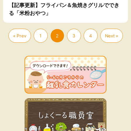
【記事更新】フライパン＆魚焼きグリルででき
る「米粉おやつ」
« Prev
1
2
3
4
Next »