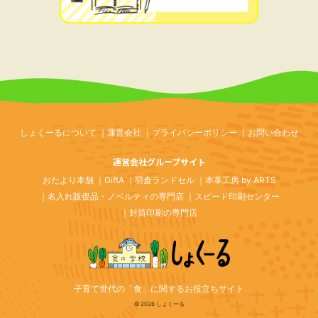
しょくーるについて
運営会社
プライバシーポリシー
お問い合わせ
運営会社グループサイト
おたより本舗
GiftA
羽倉ランドセル
本革工房 by ARTS
名入れ販促品・ノベルティの専門店
スピード印刷センター
封筒印刷の専門店
子育て世代の「食」に関するお役立ちサイト
© 2026 しょくーる