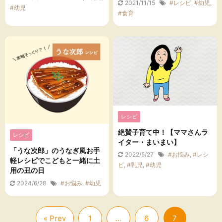
2021/11/15
#レシピ
,
#幼児
,
#幼児
#食育
レシピ
絶賛子育て中！【ママさんラ
レシピ
イター・まいまい】
「うな次郎」のうなぎ風お手
2022/5/27
#お悩み
,
#レシ
軽レシピでこどもと一緒に土
ピ
,
#乳児
,
#幼児
用の丑の日
2024/6/28
#お悩み
,
#幼児
« Prev
1
…
6
7