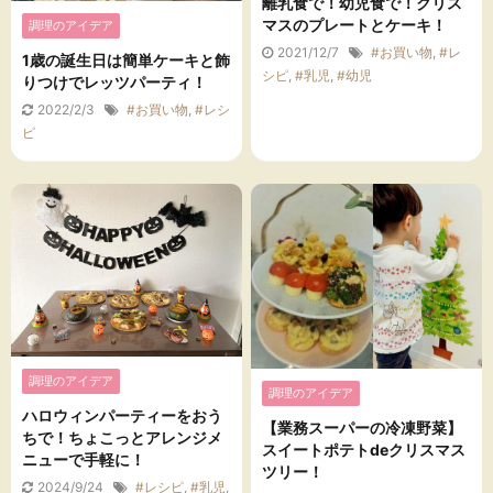
離乳食で！幼児食で！クリス
マスのプレートとケーキ！
調理のアイデア
2021/12/7
#お買い物
,
#レ
1歳の誕生日は簡単ケーキと飾
シピ
,
#乳児
,
#幼児
りつけでレッツパーティ！
2022/2/3
#お買い物
,
#レシ
ピ
調理のアイデア
調理のアイデア
ハロウィンパーティーをおう
【業務スーパーの冷凍野菜】
ちで！ちょこっとアレンジメ
スイートポテトdeクリスマス
ニューで手軽に！
ツリー！
2024/9/24
#レシピ
,
#乳児
,