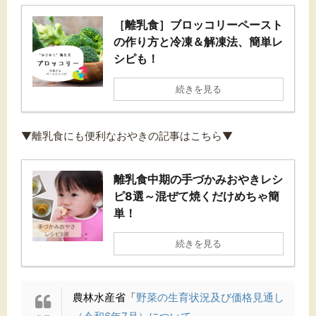
［離乳食］ブロッコリーペースト
の作り方と冷凍＆解凍法、簡単レ
シピも！
続きを見る
▼離乳食にも便利なおやきの記事はこちら▼
離乳食中期の手づかみおやきレシ
ピ8選～混ぜて焼くだけめちゃ簡
単！
続きを見る
農林水産省「
野菜の生育状況及び価格見通し