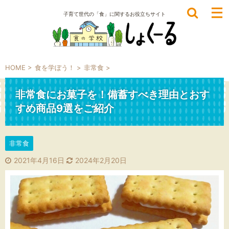
子育て世代の「食」に関するお役立ちサイト
HOME
>
食を学ぼう！
>
非常食
>
非常食にお菓子を！備蓄すべき理由とおす
すめ商品9選をご紹介
非常食
2021年4月16日
2024年2月20日