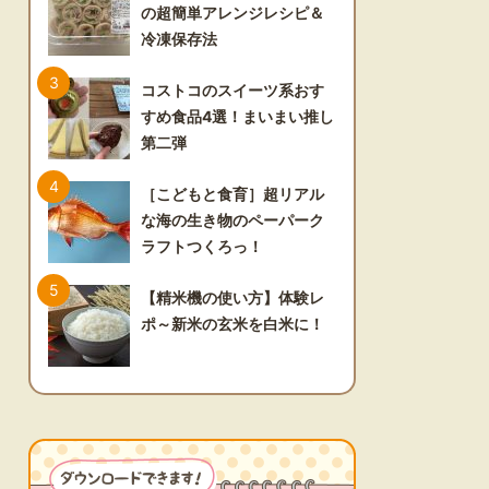
の超簡単アレンジレシピ＆
冷凍保存法
コストコのスイーツ系おす
すめ食品4選！まいまい推し
第二弾
［こどもと食育］超リアル
な海の生き物のペーパーク
ラフトつくろっ！
【精米機の使い方】体験レ
ポ～新米の玄米を白米に！