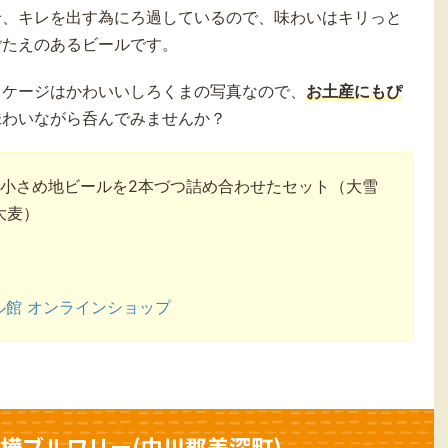
せ、キレを出す為にろ過しているので、味わいはキリっと
ごたえのあるビールです。
ッケージはかわいいしろくまの写真なので、
お土産にもぴ
味わいながら呑んでみませんか？
の小さめ地ビールを2本づつ詰め合わせたセット（
大雪
大麦）
）
ル館 オンラインショップ
／美深白樺ブルワリー(中川郡美深町)