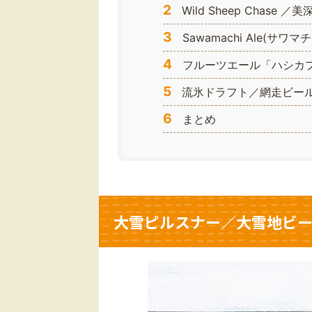
2
Wild Sheep Chase
3
Sawamachi Ale(サ
4
フルーツエール「ハシカプ
5
流氷ドラフト／網走ビール
6
まとめ
大雪ピルスナー／大雪地ビー