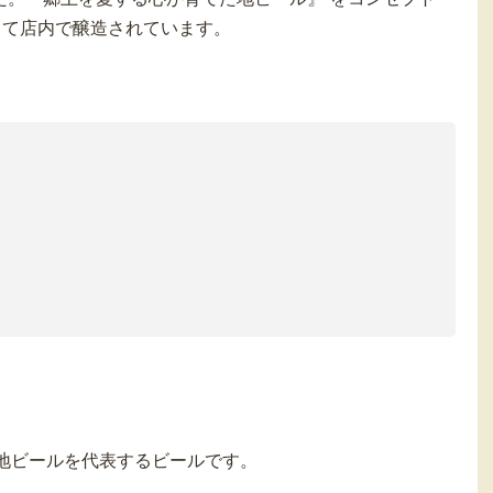
って店内で醸造されています。
。
雪地ビールを代表するビールです。