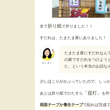
折り紙
全て
で作りました！！
すだれは、たまたま家にありました！
たまたま家にすだれなん
の家ですだれをつけよう
まいまい
た、という本当のお話な
少しほこりがかぶっていたので、しっ
「提灯」
あとは折り紙でひたすら
を作
両面テープか養生テープ
で貼れば完成