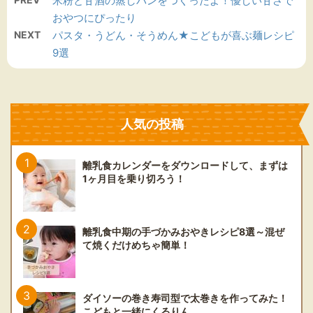
米粉と甘酒の蒸しパンをつくったよ！優しい甘さで
おやつにぴったり
NEXT
パスタ・うどん・そうめん★こどもが喜ぶ麺レシピ
9選
人気の投稿
離乳食カレンダーをダウンロードして、まずは
1ヶ月目を乗り切ろう！
離乳食中期の手づかみおやきレシピ8選～混ぜ
て焼くだけめちゃ簡単！
ダイソーの巻き寿司型で太巻きを作ってみた！
こどもと一緒にくるりん