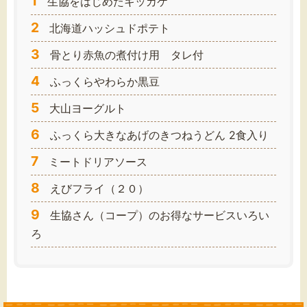
1
生協をはじめたキッカケ
2
北海道ハッシュドポテト
3
骨とり赤魚の煮付け用 タレ付
4
ふっくらやわらか黒豆
5
大山ヨーグルト
6
ふっくら大きなあげのきつねうどん 2食入り
7
ミートドリアソース
8
えびフライ（２０）
9
生協さん（コープ）のお得なサービスいろい
ろ