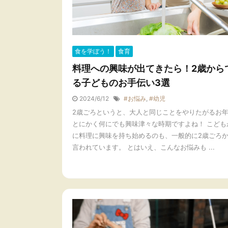
食を学ぼう！
食育
料理への興味が出てきたら！2歳から
る子どものお手伝い3選
2024/6/12
#お悩み
,
#幼児
2歳ごろというと、大人と同じことをやりたがるお
とにかく何にでも興味津々な時期ですよね！ こども
に料理に興味を持ち始めるのも、一般的に2歳ごろ
言われています。 とはいえ、こんなお悩みも ...