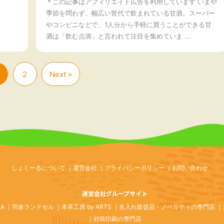
＊この記事はアフィリエイト広告を利用しています いまや
季節を問わず、幅広い世代で飲まれている甘酒。スーパー
やコンビニなどで、1人分から手軽に買うことができる甘
酒は「飲む点滴」と言われて注目を集めていま ...
2
Next »
しょくーるについて
運営会社
プライバシーポリシー
お問い合わせ
運営会社グループサイト
tA
羽倉ランドセル
本革工房 by ARTS
名入れ販促品・ノベルティの専門店
封筒印刷の専門店