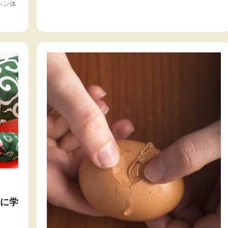
ヘン体
に学