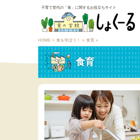
子育て世代の「食」に関するお役立ちサイト
HOME
>
食を学ぼう！
>
食育
>
食育