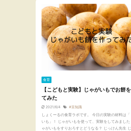
食育
【こどもと実験】じゃがいもでお餅を
てみた
2021/6/4
#豆知識
しょくーるの食育ラボです。 今日の実験の材料は「
いも」！ じゃがいもを使って、実験をしてみました
ゃがいもをすりおろすとどうなる？ じっけん先生 