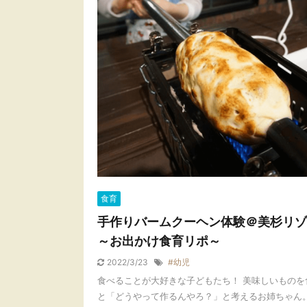
食育
手作りバームクーヘン体験＠美杉リゾ
～お出かけ食育リポ～
2022/3/23
#幼児
食べることが大好きな子どもたち！ 美味しいものを
と「どうやって作るんやろ？」と考えるお姉ちゃん。