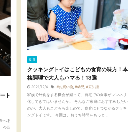
食育
クッキングトイはこどもの食育の味方！本
格調理で大人もハマる！13選
2021/12/4
#お買い物
,
#幼児
,
#豆知識
ート
家族で外食をする機会が減って、自宅での食事がマンネリ
化してきてはいませんか。 そんなご家庭におすすめしたい
のが、大人もこどもも楽しめて、食育にもつながるクッキ
ングトイです。 今回は、おうち時間をもっと ...
食べる
 今回