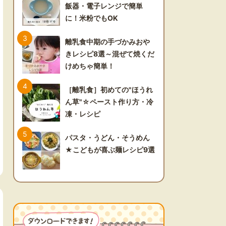
飯器・電子レンジで簡単
に！米粉でもOK
離乳食中期の手づかみおや
きレシピ8選～混ぜて焼くだ
けめちゃ簡単！
［離乳食］初めての"ほうれ
ん草"☆ペースト作り方・冷
凍・レシピ
パスタ・うどん・そうめん
★こどもが喜ぶ麺レシピ9選