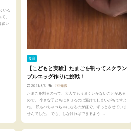
ている
れて、
は多い
食育
【こどもと実験】たまごを割ってスクラン
ブルエッグ作りに挑戦！
2021/8/3
#豆知識
たまごを割るのって、大人でもうまくいかないことがある
ので、 小さな子どもにさせるのは避けてしまいがちですよ
ね。 私もべちゃべちゃになるのが嫌で、ずっとさせていま
せんでした。 でも、しなければできるよう ...