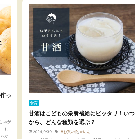
作っ
食育
甘酒はこどもの栄養補給にピッタリ！いつ
から、どんな種類を選ぶ？
じゃが
！ じ
2024/9/30
#お買い物
,
#幼児
じゃが