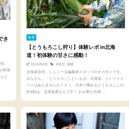
食育
でき
【とうもろこし狩り】体験レポ in北海
道！初体験の甘さに感動！
年頃。
2024/6/26
#幼児
,
体験
が料理
北海道在住、しょくーる編集部スタッフのオカモトです。
からと
みなさん、「とうもろこしといえば、北海道」というイメ
ージはありませんか？そう、日本で獲れるとうもろこしの
約4割は、北海道産なんです！ わが家が北海 ...