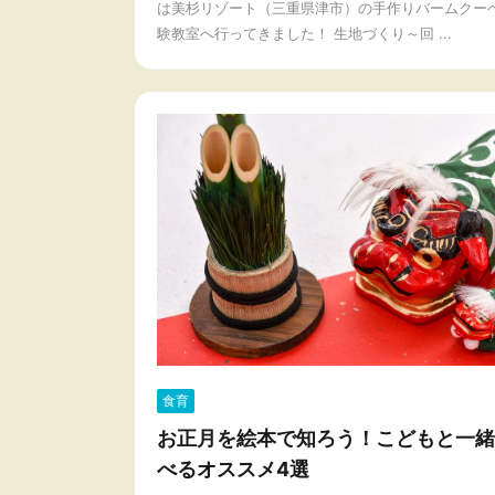
は美杉リゾート（三重県津市）の手作りバームクー
験教室へ行ってきました！ 生地づくり～回 ...
食育
お正月を絵本で知ろう！こどもと一緒
べるオススメ4選