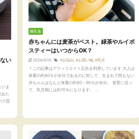
離乳食
赤ちゃんには麦茶がベスト。緑茶やルイボ
スティーはいつからOK？
ない
2024/4/15
#お悩み
,
#お買い物
,
#乳児
＊この記事はアフィリエイト広告を利用しています 大人は
体重の約60％が水分であるのに対して、生まれて間もない
赤ちゃんはなんと体重の約80～90％が水分。 発育に従っ
まいま
て、乳児期には約70％になります。 ...
目あた
パク質