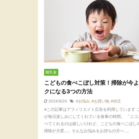
離乳食
こどもの食べこぼし対策！掃除が今よ
クになる3つの方法
2024/9/24
#お悩み
,
#お買い物
,
#幼児
※この記事はアフィリエイト広告を利用しています 
が毎日楽しみにしてくれている食事の時間。 「ニコ
べてくれるのは嬉しいけれど、こどもの食べこぼし
掃除が大変…」そんなお悩みをお持ちの方へ ...