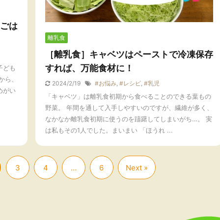
ごは
離乳食
［離乳食］キャベツはペーストで冷凍保存
すれば、万能食材に！
子ども
から、
2024/2/19
#お悩み
,
#レシピ
,
#乳児
めがい
「キャベツ」は離乳食初期から食べることのできる葉もの
野菜。 年間を通して入手しやすいのですが、繊維が多く、
なかなか離乳食初期に使うのを躊躇してしまいがち…。 実
は私もその1人でした。まいまい 「ほうれ ...
3
4
…
6
Next »