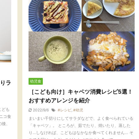
幼児食
りラ
［こども向け］キャベツ消費レシピ5選！
おすすめアレンジを紹介
こども
2022/9/6
#レシピ
,
#幼児
ニコ食
まいまい千切りにしてサラダなどで、よく食べられている
の後、
「キャベツ」。 ところが、茹でたり、焼いたり、蒸した
り…しなければ、こどもはなかなか食べてくれません… そ