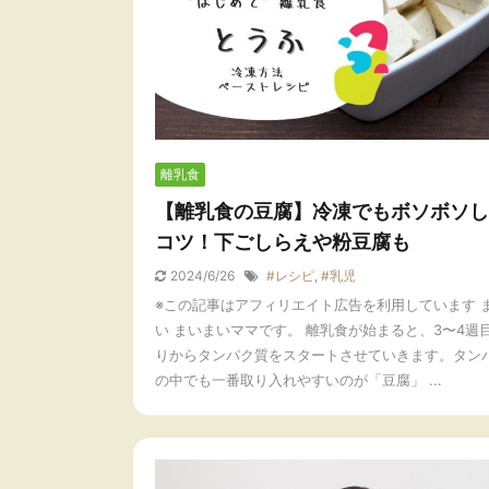
離乳食
【離乳食の豆腐】冷凍でもボソボソし
コツ！下ごしらえや粉豆腐も
2024/6/26
#レシピ
,
#乳児
※この記事はアフィリエイト広告を利用しています 
い まいまいママです。 離乳食が始まると、3〜4週
りからタンパク質をスタートさせていきます。タン
の中でも一番取り入れやすいのが「豆腐」 ...