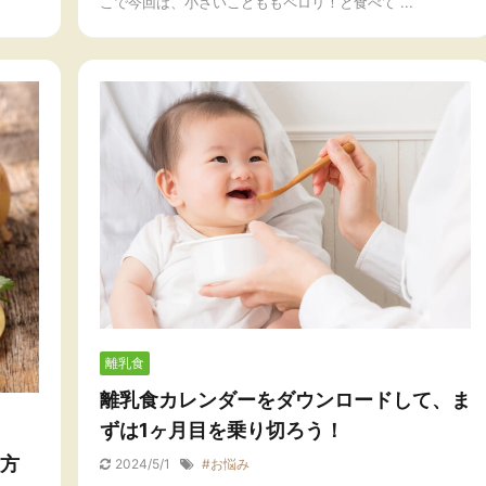
こで今回は、小さいこどももペロリ！と食べて ...
離乳食
離乳食カレンダーをダウンロードして、ま
ずは1ヶ月目を乗り切ろう！
方
2024/5/1
#お悩み