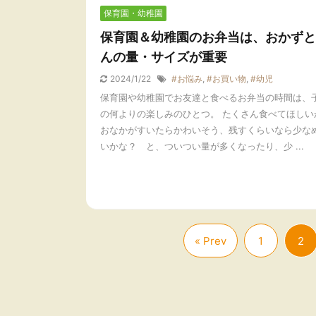
保育園・幼稚園
保育園＆幼稚園のお弁当は、おかずと
んの量・サイズが重要
2024/1/22
#お悩み
,
#お買い物
,
#幼児
保育園や幼稚園でお友達と食べるお弁当の時間は、
の何よりの楽しみのひとつ。 たくさん食べてほしい
おなかがすいたらかわいそう、残すくらいなら少な
いかな？ と、ついつい量が多くなったり、少 ...
« Prev
1
2