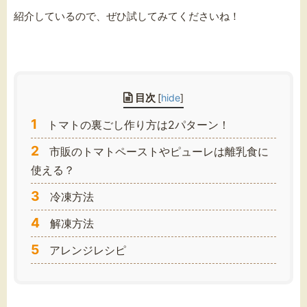
紹介しているので、ぜひ試してみてくださいね！
目次
[
hide
]
1
トマトの裏ごし作り方は2パターン！
2
市販のトマトペーストやピューレは離乳食に
使える？
3
冷凍方法
4
解凍方法
5
アレンジレシピ