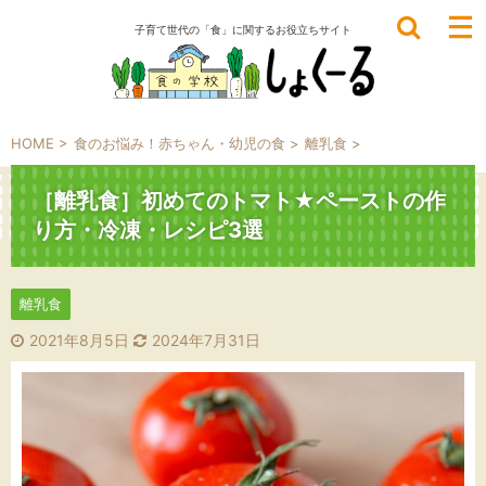
子育て世代の「食」に関するお役立ちサイト
HOME
>
食のお悩み！赤ちゃん・幼児の食
>
離乳食
>
［離乳食］初めてのトマト★ペーストの作
り方・冷凍・レシピ3選
離乳食
2021年8月5日
2024年7月31日